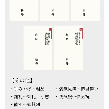
【その他】
手みやげ…粗品
病気見舞…御見舞い
謝礼…御礼、寸志
快気祝…快気祝
餞別…御餞別