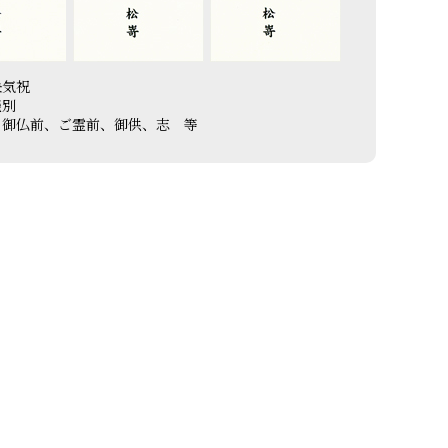
快気祝
餞別
…御仏前、ご霊前、御供、志 等