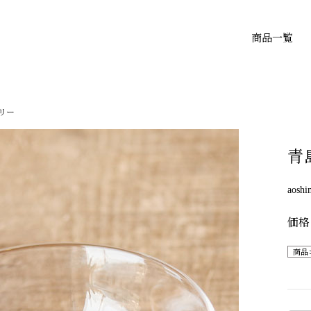
商品一覧
リー
青
aoshi
商品