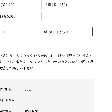
 (￥2,930)
8個 (￥4,250)
 (￥6,010)
中でとろけるようなやわらかめに仕上げた甘酸っぱいみかん
リーです。冷たくてツルンとした口当たりとみかんの粒の 風
食感をお楽しみ下さい。
賞味期限
30日
アレルギー
-
保存方法
常温保存