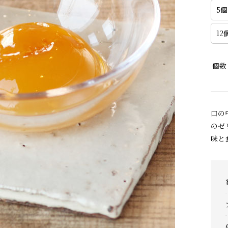
5個
12個
個数
口の
のゼ
味と